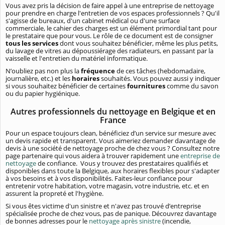
Vous avez pris la décision de faire appel à une entreprise de nettoyage
pour prendre en charge l'entretien de vos espaces professionnels ? Qu'il
s'agisse de bureaux, d'un cabinet médical ou d'une surface
commerciale, le cahier des charges est un élément primordial tant pour
le prestataire que pour vous. Le rôle de ce document est de consigner
tous les services
dont vous souhaitez bénéficier, même les plus petits,
du lavage de vitres au dépoussiérage des radiateurs, en passant par la
vaisselle et l'entretien du matériel informatique.
N’oubliez pas non plus la
fréquence
de ces tâches (hebdomadaire,
journalière, etc.) et les
horaires
souhaités. Vous pouvez aussi y indiquer
si vous souhaitez bénéficier de certaines
fournitures
comme du savon
ou du papier hygiénique.
Autres professionnels du nettoyage en Belgique et en
France
Pour un espace toujours clean, bénéficiez d’un service sur mesure avec
un devis rapide et transparent. Vous aimeriez demander davantage de
devis à une société de nettoyage proche de chez vous ? Consultez notre
page partenaire qui vous aidera à trouver rapidement une
entreprise de
nettoyage
de confiance. Vous y trouvez des prestataires qualifiés et
disponibles dans toute la Belgique, aux horaires flexibles pour s'adapter
à vos besoins et à vos disponibilités. Faites-leur confiance pour
entretenir votre habitation, votre magasin, votre industrie, etc. et en
assurent la propreté et l'hygiène.
Si vous êtes victime d'un sinistre et n'avez pas trouvé d’entreprise
spécialisée proche de chez vous, pas de panique. Découvrez davantage
de bonnes adresses pour le
nettoyage après sinistre
(incendie,