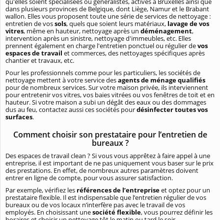
qu'elles soient spécialisées ou généralistes, actives à Bruxelles ainsi que
dans plusieurs provinces de Belgique, dont Liège, Namur et le Brabant
wallon. Elles vous proposent toute une série de services de nettoyage :
entretien de vos
sols
, quels que soient leurs matériaux,
lavage de vos
vitres
, même en hauteur, nettoyage après un
déménagement
,
intervention après un sinistre, nettoyage d'immeubles, etc. Elles
prennent également en charge l'entretien ponctuel ou régulier de
vos
espaces de travail
et commerces, des nettoyages spécifiques après
chantier et travaux, etc.
Pour les professionnels comme pour les particuliers, les sociétés de
nettoyage mettent à votre service des
agents de ménage qualifiés
pour de nombreux services. Sur votre maison privée, ils interviennent
pour entretenir vos vitres, vos baies vitrées ou vos fenêtres de toit et en
hauteur. Si votre maison a subi un dégât des eaux ou des dommages
dus au feu, contactez aussi ces sociétés pour
désinfecter toutes vos
surfaces
.
Comment choisir son prestataire pour l’entretien de
bureaux ?
Des espaces de travail clean ? Si vous vous apprêtez à faire appel à une
entreprise, il est important de ne pas uniquement vous baser sur le prix
des prestations. En effet, de nombreux autres paramètres doivent
entrer en ligne de compte, pour vous assurer satisfaction.
Par exemple, vérifiez les
références de l’entreprise
et optez pour un
prestataire flexible. Il est indispensable que l’entretien régulier de vos
bureaux ou de vos locaux n’interfère pas avec le travail de vos
employés. En choisissant une
société flexible
, vous pourrez définir les
horaires et choisir un nettoyage tôt le matin ou tard le soir.