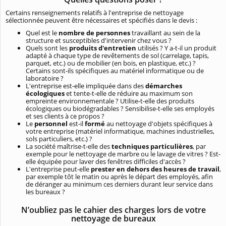
Certains renseignements relatifs à l'entreprise de nettoyage
sélectionnée peuvent être nécessaires et spécifiés dans le devis :
Quel est le
nombre de personnes
travaillant au sein de la
structure et susceptibles d'intervenir chez vous ?
Quels sont les
produits d'entretien
utilisés ? Y a-t-il un produit
adapté à chaque type de revêtements de sol (carrelage, tapis,
parquet, etc.) ou de mobilier (en bois, en plastique, etc.) ?
Certains sont-ils spécifiques au matériel informatique ou de
laboratoire ?
L'entreprise est-elle impliquée dans des
démarches
écologiques
et tente-t-elle de réduire au maximum son
empreinte environnementale ? Utilise-t-elle des produits
écologiques ou biodégradables ? Sensibilise-t-elle ses employés
et ses clients à ce propos ?
Le
personnel
est-il
formé
au nettoyage d'objets spécifiques à
votre entreprise (matériel informatique, machines industrielles,
sols particuliers, etc.) ?
La société maîtrise-t-elle des
techniques particulières
, par
exemple pour le nettoyage de marbre ou le lavage de vitres ? Est-
elle équipée pour laver des fenêtres difficiles d'accès ?
L'entreprise peut-elle
prester en dehors des heures de travail
,
par exemple tôt le matin ou après le départ des employés, afin
de déranger au minimum ces derniers durant leur service dans
les bureaux ?
N’oubliez pas le cahier des charges lors de votre
nettoyage de bureaux