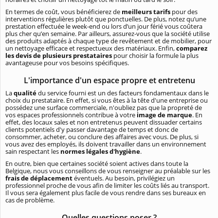
En termes de coût, vous bénéficierez de
meilleurs tarifs
pour des
interventions régulières plutôt que ponctuelles. De plus, notez qu’une
prestation effectuée le week-end ou lors d’un jour férié vous coûtera
plus cher qu’en semaine. Par ailleurs, assurez-vous que la société utilise
des produits adaptés à chaque type de revêtement et de mobilier, pour
un nettoyage efficace et respectueux des matériaux. Enfin,
comparez
les devis de plusieurs prestataires
pour choisir la formule la plus
avantageuse pour vos besoins spécifiques.
L'importance d'un espace propre et entretenu
La
qualité
du service fourni est un des facteurs fondamentaux dans le
choix du prestataire. En effet, si vous êtes à la tête d'une entreprise ou
possédez une surface commerciale, n'oubliez pas que la propreté de
vos espaces professionnels contribue à votre
image de marque
. En
effet, des locaux sales et non entretenus peuvent dissuader certains
clients potentiels d'y passer davantage de temps et donc de
consommer, acheter, ou conclure des affaires avec vous. De plus, si
vous avez des employés, ils doivent travailler dans un environnement
sain respectant les
normes légales d'hygiène
.
En outre, bien que certaines société soient actives dans toute la
Belgique, nous vous conseillons de vous renseigner au préalable sur les
frais de déplacement
éventuels. Au besoin, privilégiez un
professionnel proche de vous afin de limiter les coûts liés au transport.
Il vous sera également plus facile de vous rendre dans ses bureaux en
cas de problème.
Quelles questions poser ?