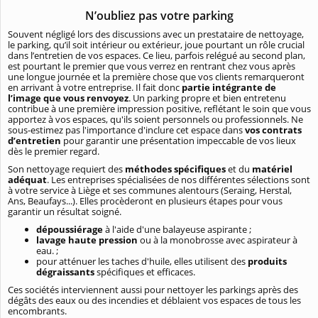
N’oubliez pas votre parking
Souvent négligé lors des discussions avec un prestataire de nettoyage,
le parking, qu’il soit intérieur ou extérieur, joue pourtant un rôle crucial
dans l’entretien de vos espaces. Ce lieu, parfois relégué au second plan,
est pourtant le premier que vous verrez en rentrant chez vous après
une longue journée et la première chose que vos clients remarqueront
en arrivant à votre entreprise. Il fait donc
partie intégrante de
l’image que vous renvoyez
. Un parking propre et bien entretenu
contribue à une première impression positive, reflétant le soin que vous
apportez à vos espaces, qu'ils soient personnels ou professionnels. Ne
sous-estimez pas l'importance d'inclure cet espace dans
vos contrats
d’entretien
pour garantir une présentation impeccable de vos lieux
dès le premier regard.
Son nettoyage requiert des
méthodes spécifiques
et du
matériel
adéquat
. Les entreprises spécialisées de nos différentes sélections sont
à votre service à Liège et ses communes alentours (Seraing, Herstal,
Ans, Beaufays...). Elles procèderont en plusieurs étapes pour vous
garantir un résultat soigné.
dépoussiérage
à l'aide d'une balayeuse aspirante ;
lavage haute pression
ou à la monobrosse avec aspirateur à
eau. ;
pour atténuer les taches d'huile, elles utilisent des
produits
dégraissants
spécifiques et efficaces.
Ces sociétés interviennent aussi pour nettoyer les parkings après des
dégâts des eaux ou des incendies et déblaient vos espaces de tous les
encombrants.