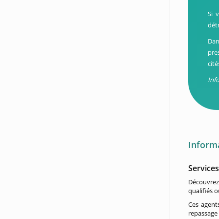
Si 
détr
Dan
pre
cit
Inf
Inform
Service
Découvrez 
qualifiés 
Ces agent
repassage 