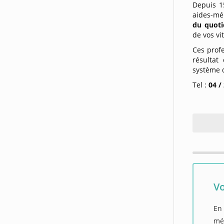
Depuis 1
aides-mé
du quoti
de vos vi
Ces profe
résultat
système d
Tel :
04 /
Vo
En 
mé