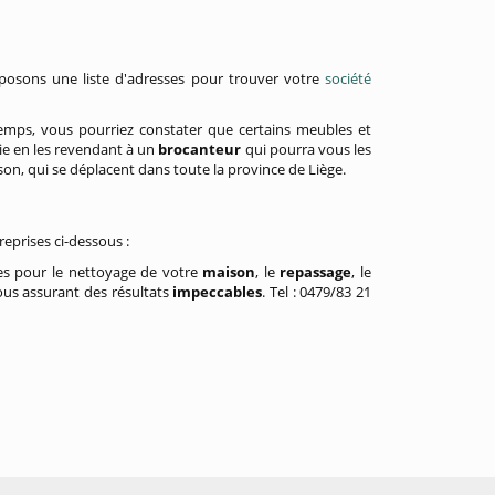
oposons une liste d'adresses pour trouver votre
société
emps, vous pourriez constater que certains meubles et
ie en les revendant à un
brocanteur
qui pourra vous les
son, qui se déplacent dans toute la province de Liège.
eprises ci-dessous :
res pour le nettoyage de votre
maison
, le
repassage
, le
ous assurant des résultats
impeccables
. Tel : 0479/83 21