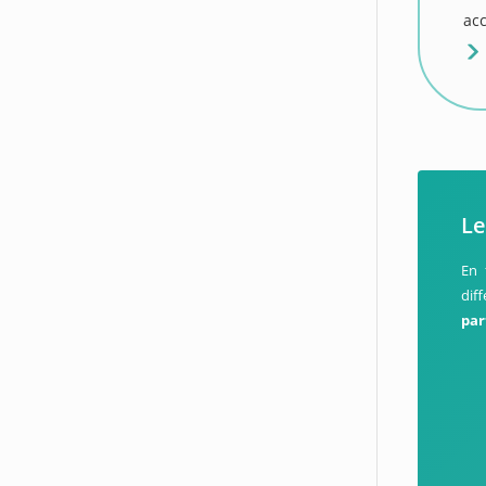
acc
Le
En 
diff
pa