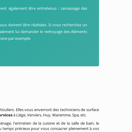
uvent également être entretenus : ramassage des
essus doivent être réalisées. Si vous recherchez un
alement lui demander le nettoyage des éléments
isine par exemple.
ticuliers. Elles vous enverront des techniciens de surface
ervices
à Liège, Verviers, Huy, Waremme, Spa, etc.
age, l'entretien de la cuisine et de la salle de bain, le
 du temps précieux pour vous consacrer pleinement à vos