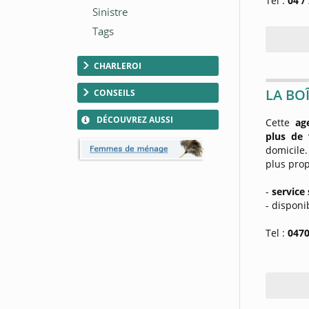
Tel :
04 /
CHARLEROI
LA BOÎ
CONSEILS
DÉCOUVREZ AUSSI
Cette
age
plus de 
domicile.
plus prop
-
service
- disponi
Tel :
0470