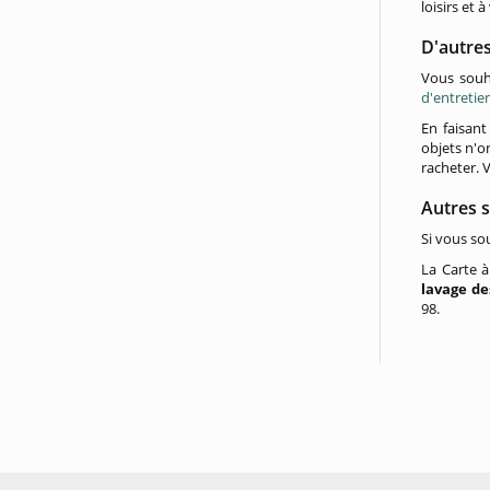
loisirs et 
D'autres
Vous souh
d'entretie
En faisan
objets n'o
racheter. 
Autres s
Si vous so
La Carte à
lavage de
98.