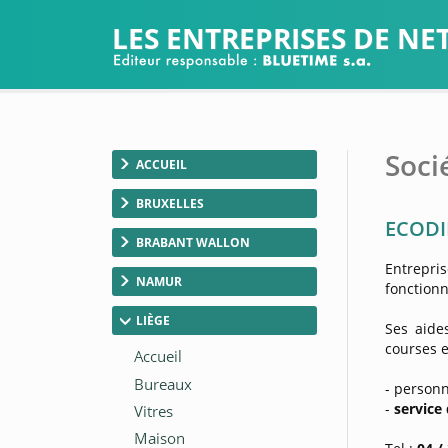
LES ENTREPRISES DE N
Soci
ACCUEIL
BRUXELLES
ECODIP
BRABANT WALLON
Entrepri
NAMUR
fonction
LIÈGE
Ses aide
courses et
- person
-
service 