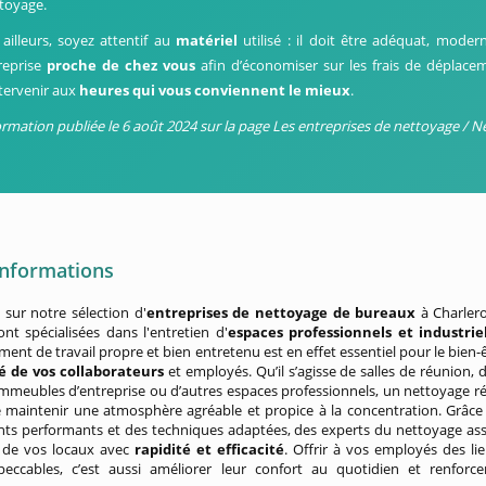
toyage.
 ailleurs, soyez attentif au
matériel
utilisé : il doit être adéquat, mode
reprise
proche de chez vous
afin d’économiser sur les frais de déplacem
ntervenir aux
heures qui vous conviennent le mieux
.
ormation publiée le 6 août 2024 sur la page Les entreprises de nettoyage / N
informations
sur notre sélection d'
entreprises de nettoyage de bureaux
à Charlero
ont spécialisées dans l'entretien d'
espaces professionnels et industrie
ent de travail propre et bien entretenu est en effet essentiel pour le bien-ê
ité de vos collaborateurs
et employés. Qu’il s’agisse de salles de réunion, 
immeubles d’entreprise ou d’autres espaces professionnels, un nettoyage ré
 maintenir une atmosphère agréable et propice à la concentration. Grâce
ts performants et des techniques adaptées, des experts du nettoyage as
n de vos locaux avec
rapidité et efficacité
. Offrir à vos employés des li
mpeccables, c’est aussi améliorer leur confort au quotidien et renforce