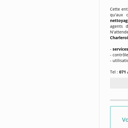
Cette ent
qu'aux 
nettoyag
agents d
N'attende
Charlero
-
service
- contrôle
- utilisa
Tel :
071 
Vo