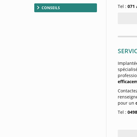
Tel :
071 
CONSEILS
SERVIC
Implanté
spécial
professi
efficace
Contact
renseigne
pour un
Tel :
0498