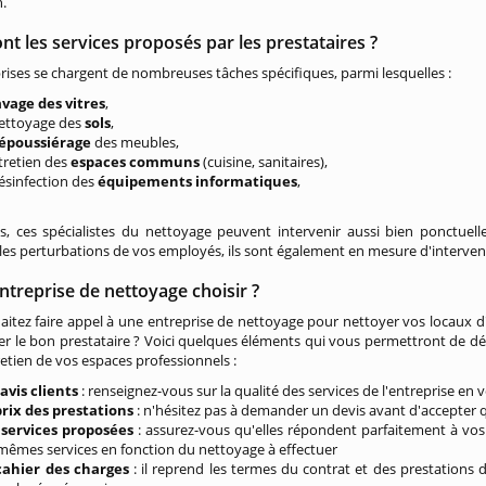
.
nt les services proposés par les prestataires ?
rises se chargent de nombreuses tâches spécifiques, parmi lesquelles :
avage des vitres
,
nettoyage des
sols
,
époussiérage
des meubles,
ntretien des
espaces communs
(cuisine, sanitaires),
désinfection des
équipements informatiques
,
s, ces spécialistes du nettoyage peuvent intervenir aussi bien ponctuel
les perturbations de vos employés, ils sont également en mesure d'interve
ntreprise de nettoyage choisir ?
itez faire appel à une entreprise de nettoyage pour nettoyer vos locaux 
er le bon prestataire ? Voici quelques éléments qui vous permettront de dép
retien de vos espaces professionnels :
s
avis clients
: renseignez-vous sur la qualité des services de l'entreprise en 
prix des prestations
: n'hésitez pas à demander un devis avant d'accepter q
s
services proposées
: assurez-vous qu'elles répondent parfaitement à vos 
 mêmes services en fonction du nettoyage à effectuer
cahier des charges
: il reprend les termes du contrat et des prestations 