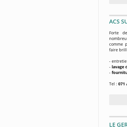
ACS SU
Forte 
nombreu
comme pa
faire bril
- entreti
-
lavage 
-
fournit
Tel :
071 
LE GE