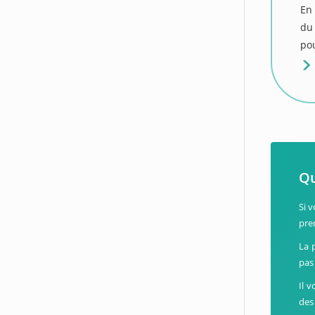
En 
du
pou
Qu
Si 
pre
La 
pas
Il 
des