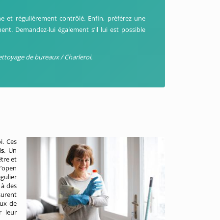
rne et régulièrement contrôlé. Enfin, préférez une
ent. Demandez-lui également s’il lui est possible
ettoyage de bureaux / Charleroi.
i. Ces
ls
. Un
tre et
d’open
gulier
 à des
surent
eux de
r leur