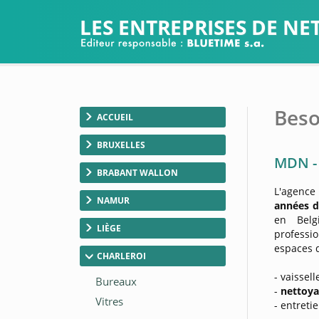
LES ENTREPRISES DE N
Beso
ACCUEIL
BRUXELLES
MDN - 
BRABANT WALLON
L'agenc
NAMUR
années d
en Belg
LIÈGE
professio
espaces d
CHARLEROI
- vaissell
-
nettoya
- entreti