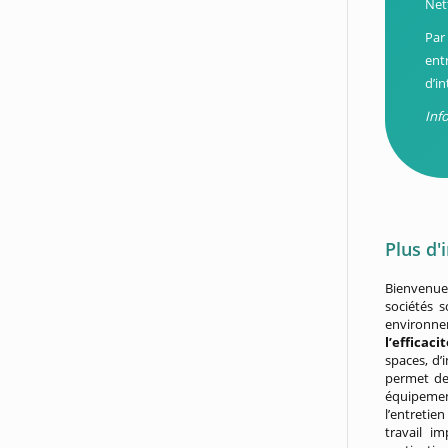
Net
Par
ent
d’i
Inf
Plus d'
Bienvenue 
sociétés s
environnem
l’efficac
spaces, d’
permet de
équipemen
l’entretie
travail i