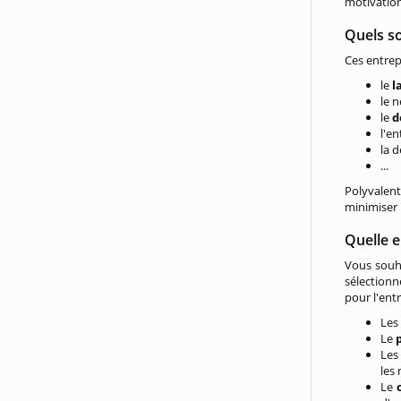
motivation
Quels so
Ces entrep
le
l
le 
le
d
l'e
la 
...
Polyvalent
minimiser 
Quelle e
Vous souha
sélectionn
pour l'ent
Le
Le
Le
les
Le