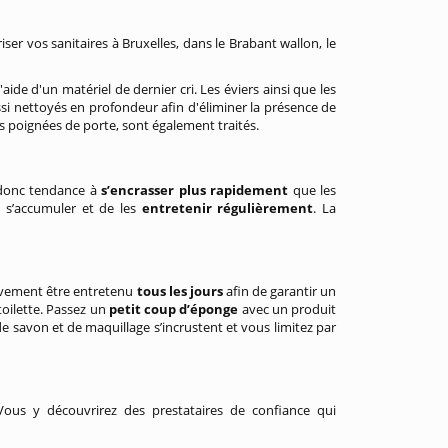
r vos sanitaires à Bruxelles, dans le Brabant wallon, le
de d'un matériel de dernier cri. Les éviers ainsi que les
ssi nettoyés en profondeur afin d'éliminer la présence de
es poignées de porte, sont également traités.
t donc tendance à
s’encrasser plus rapidement
que les
é s’accumuler et de les
entretenir régulièrement
. La
tivement être entretenu
tous les jours
afin de garantir un
toilette. Passez un
petit coup d’éponge
avec un produit
de savon et de maquillage s’incrustent et vous limitez par
. Vous y découvrirez des prestataires de confiance qui