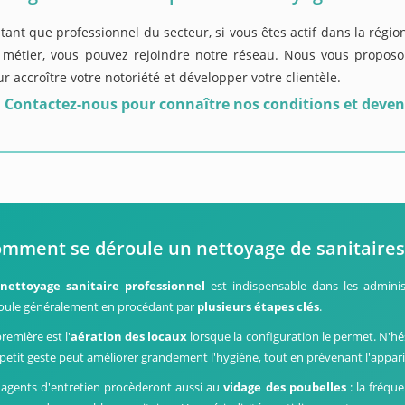
tant que professionnel du secteur, si vous êtes actif dans la régio
 métier, vous pouvez rejoindre notre réseau. Nous vous proposon
r accroître votre notoriété et développer votre clientèle.
Contactez-nous pour connaître nos conditions et deven
mment se déroule un nettoyage de sanitaires 
n
nettoyage sanitaire professionnel
est indispensable dans les administra
oule généralement en procédant par
plusieurs étapes clés
.
remière est l'
aération des locaux
lorsque la configuration le permet. N'hés
e petit geste peut améliorer grandement l'hygiène, tout en prévenant l'appar
 agents d'entretien procèderont aussi au
vidage des poubelles
: la fréq