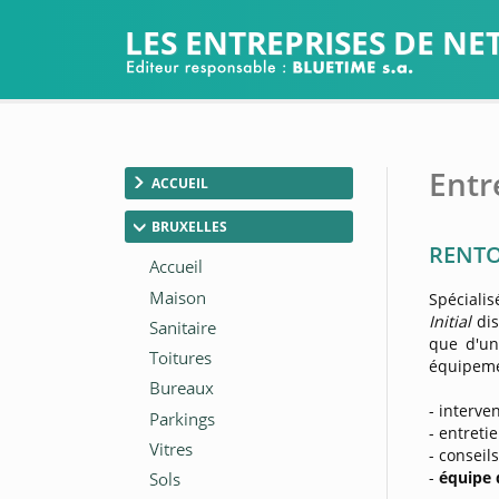
LES ENTREPRISES DE N
Entr
ACCUEIL
BRUXELLES
RENTOK
Spéciali
Initial
di
que d'u
équipeme
- interve
- entreti
- conseil
-
équipe 