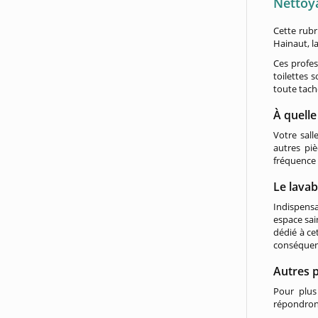
Nettoy
Cette rubr
Hainaut, l
Ces profes
toilettes 
toute tach
À quelle
Votre sall
autres piè
fréquence 
Le lava
Indispensa
espace sai
dédié à ce
conséquent
Autres p
Pour plus
répondront