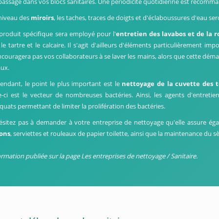
passage dans vos blocs sanitaires. Une périodicité quotidienne est recomma
niveau des
miroirs
, les taches, traces de doigts et d'éclaboussures d'eau se
produit spécifique sera employé pour l'
entretien des lavabos et de la r
le tartre et le calcaire. Il s'agit d'ailleurs d'éléments particulièrement imp
ncouragera pas vos collaborateurs à se laver les mains, alors que cette déma
aux.
endant, le point le plus important est le
nettoyage de la cuvette des t
le-ci est le vecteur de nombreuses bactéries. Ainsi, les agents d'entretie
quats permettant de limiter la prolifération des bactéries.
ésitez pas à demander à votre entreprise de nettoyage qu'elle assure ég
ons
, serviettes et rouleaux de papier toilette, ainsi que la maintenance du 
ormation publiée sur la page Les entreprises de nettoyage / Sanitaire.