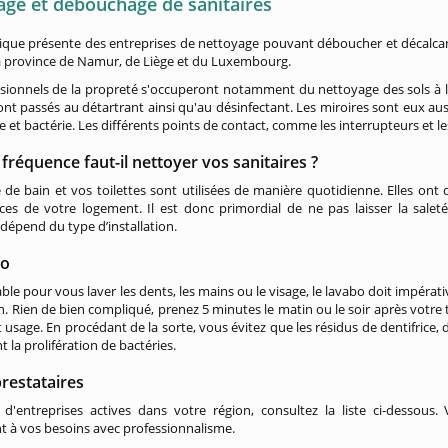
age et débouchage de sanitaires
ique présente des entreprises de nettoyage pouvant déboucher et décalcarise
a province de Namur, de Liège et du Luxembourg.
sionnels de la propreté s'occuperont notamment du nettoyage des sols à l'ai
sont passés au détartrant ainsi qu'au désinfectant. Les miroires sont eux au
e et bactérie. Les différents points de contact, comme les interrupteurs et l
 fréquence faut-il nettoyer vos sanitaires ?
e de bain et vos toilettes sont utilisées de manière quotidienne. Elles on
ces de votre logement. Il est donc primordial de ne pas laisser la salet
dépend du type d’installation.
bo
ble pour vous laver les dents, les mains ou le visage, le lavabo doit impéra
n. Rien de bien compliqué, prenez 5 minutes le matin ou le soir après votre 
t usage. En procédant de la sorte, vous évitez que les résidus de dentifrice, 
 la prolifération de bactéries.
restataires
 d'entreprises actives dans votre région, consultez la liste ci-dessous
 à vos besoins avec professionnalisme.