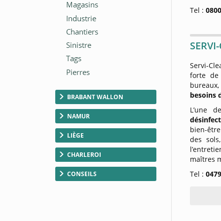
Tel :
0800
SERVI-
Servi-Cle
forte d
bureaux, 
besoins 
BRABANT WALLON
L’une d
NAMUR
désinfec
bien-êtr
LIÈGE
des sols
l’entret
CHARLEROI
maîtres m
Tel :
0479
CONSEILS