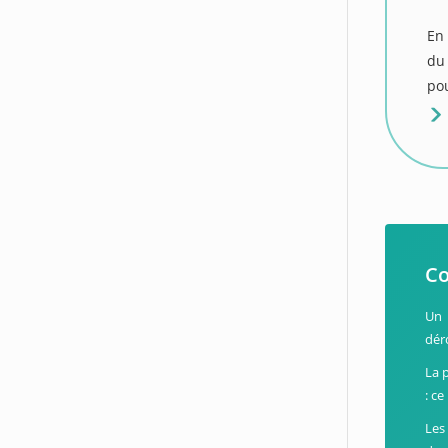
En 
du
pou
Co
U
dér
La p
: c
Les