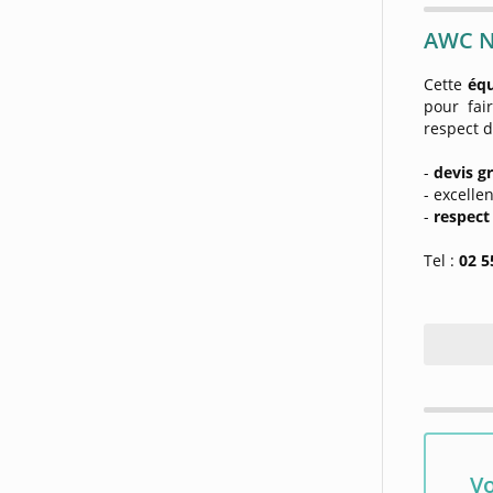
AWC N
Cette
équ
pour fair
respect 
-
devis gr
- excelle
-
respect
Tel :
02 5
Vo