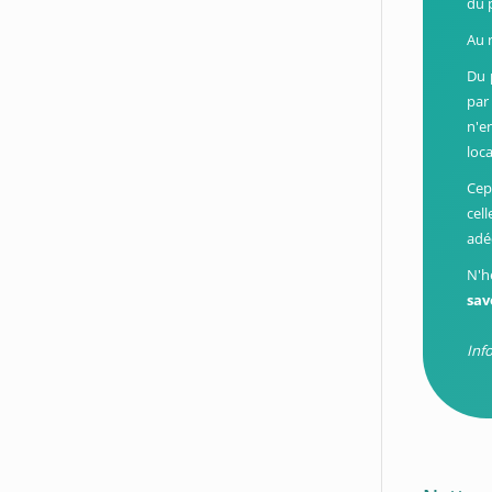
du 
Au 
Du 
par 
n'e
loc
Cep
cel
adé
N'h
sav
Inf