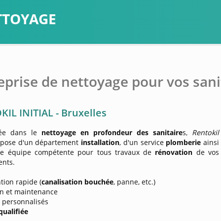
ETTOYAGE
eprise de nettoyage pour vos sani
IL INITIAL - Bruxelles
sée dans le
nettoyage en profondeur des sanitaire
s,
Rentokil
spose d'un département
installation
, d'un service
plomberie
ainsi
ne équipe compétente pour tous travaux de
rénovation
de vos
nts.
ntion rapide (
canalisation bouchée
, panne, etc.)
en et maintenance
s personnalisés
qualifiée